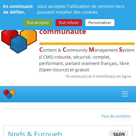
Panneau de gestion des cookies
En continuant
vous acceptez l'utilisation de services tiers
NPDS
:
Gestion de
de défiler,
pouvant installer des cookies
contenu
et de
Tout accepter
Tout refuser
Personnaliser
communauté
C
C
M
S
ontent &
ommunity
anagement
ystem
(CCMS) robuste, sécurisé, complet,
performant, parlant vraiment français, libre
(Open-Source) et gratuit.
18 visiteur(s) et 0 membre(s) en ligne.
Plus de contenu
Npds & Euroueb
3609