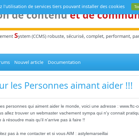
 l'utilisation de services tiers pouvant installer des cookies
To
on de contenu
et de commu
S
gement
ystem (CCMS) robuste, sécurisé, complet, performant, parl
rums
Nouvel article
Documentation
ur les Personnes aimant aider !!!
les personnes qui aiment aider le monde, voici une adresse : www.ftc-c
ous allez trouver un webmaster vachement sympa qui n'y connait pratiq
 à résoudre mais qu'il n'arrive pas à faire !!
itez pas à me contacter et si vous AIM : astylemarseillai