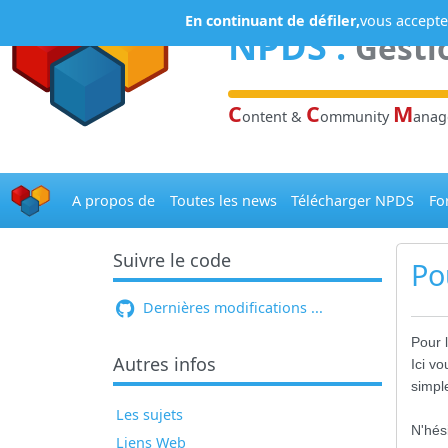
Panneau de gestion des cookies
En continuant de défiler,
vous acceptez
NPDS
:
Gesti
C
C
M
ontent &
ommunity
ana
A propos de
Toutes les news
Télécharger NPDS
Fo
Suivre le code
Po
Dernières modifications ...
Pour 
Autres infos
Ici v
simple
Les sujets
N'hés
Liens Web