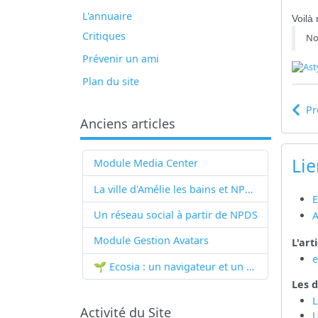
L'annuaire
Voilà
Critiques
No
Prévenir un ami
Plan du site
Pr
Anciens articles
Lie
Module Media Center
La ville d'Amélie les bains et NPDS
E
Un réseau social à partir de
NPDS
A
Module Gestion Avatars
L'art
🌱 Ecosia : un navigateur et un moteur de recherche qui plantent des arbres !...
Les d
L
Activité du Site
U