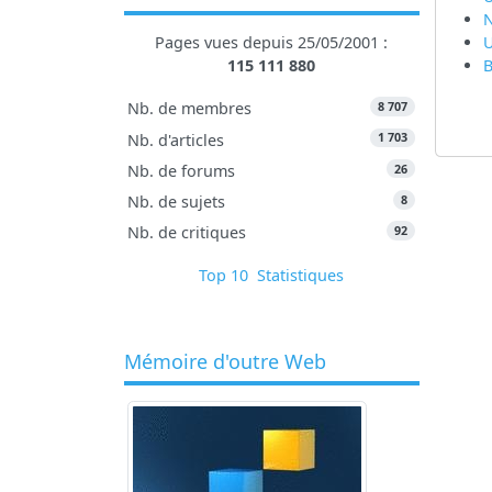
U
Pages vues depuis 25/05/2001 :
B
115 111 880
8 707
Nb. de membres
1 703
Nb. d'articles
26
Nb. de forums
8
Nb. de sujets
92
Nb. de critiques
Top 10
Statistiques
Mémoire d'outre Web