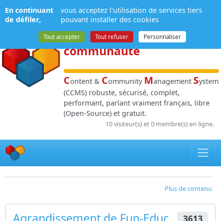
Panneau de gestion des cookies
En continuant
vous acceptez l'utilisation de services tiers
NPDS
:
Gestion de
de défiler,
pouvant installer des cookies
contenu
et de
Tout accepter
Tout refuser
Personnaliser
communauté
C
C
M
S
ontent &
ommunity
anagement
ystem
(CCMS) robuste, sécurisé, complet,
performant, parlant vraiment français, libre
(Open-Source) et gratuit.
10 visiteur(s) et 0 membre(s) en ligne.
Plus de contenu
Agrandissement de Fun-Educ
3613