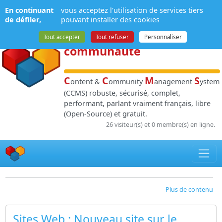
Panneau de gestion des cookies
En continuant
vous acceptez l'utilisation de services tiers
NPDS
:
Gestion de
de défiler,
pouvant installer des cookies
contenu
et de
Tout accepter
Tout refuser
Personnaliser
communauté
C
C
M
S
ontent &
ommunity
anagement
ystem
(CCMS) robuste, sécurisé, complet,
performant, parlant vraiment français, libre
(Open-Source) et gratuit.
26 visiteur(s) et 0 membre(s) en ligne.
Plus de contenu
Sites Web
: Nouveau site sur le