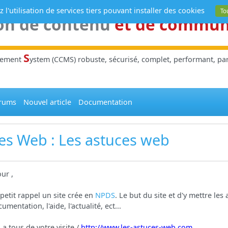
 l'utilisation de services tiers pouvant installer des cookies
To
on de contenu
et de commu
S
gement
ystem (CCMS) robuste, sécurisé, complet, performant, parl
rums
Nouvel article
Documentation
tes Web
: Les astuces web
ur ,
petit rappel un site crée en
NPDS
. Le but du site et d'y mettre les
cumentation, l'aide, l'actualité, ect...
 a tous de votre visite /
http://www.les-astuces-web.com