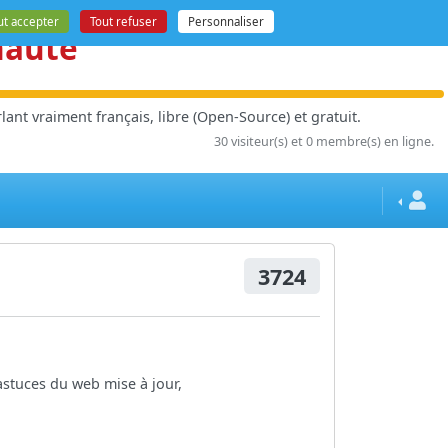
ut accepter
Tout refuser
Personnaliser
nauté
ant vraiment français, libre (Open-Source) et gratuit.
30 visiteur(s) et 0 membre(s) en ligne.
3724
 astuces du web mise à jour,