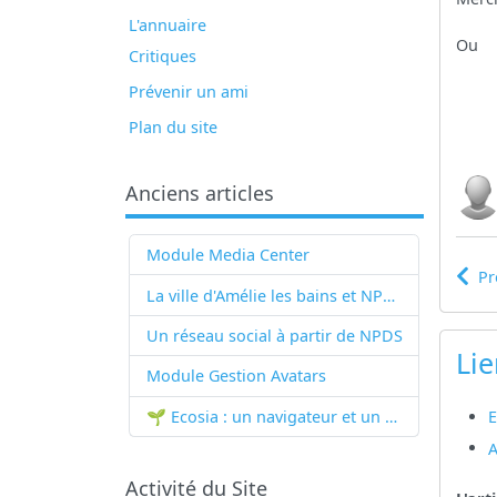
L'annuaire
Ou
Critiques
Prévenir un ami
Plan du site
Anciens articles
Module Media Center
Pr
La ville d'Amélie les bains et NPDS
Un réseau social à partir de
NPDS
Lie
Module Gestion Avatars
🌱 Ecosia : un navigateur et un moteur de recherche qui plantent des arbres !...
E
A
Activité du Site