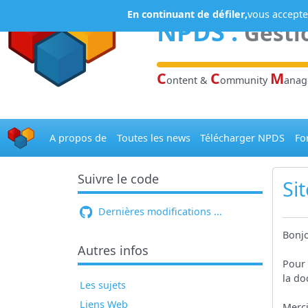
Panneau de gestion des cookies
En continuant de défiler,
vous acceptez
NPDS
:
Gesti
C
C
M
ontent &
ommunity
ana
A propos de
Toutes les news
Télécharger NPDS
Fo
Suivre le code
Si
Dernières modifications ...
Bonjo
Autres infos
Pour 
la do
Les sujets
Liens Web
Merci