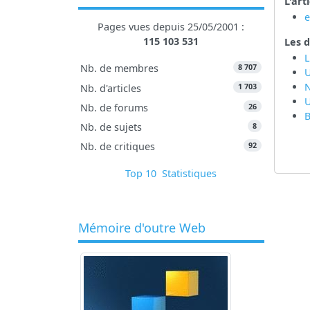
L'art
Pages vues depuis 25/05/2001 :
115 103 531
Les d
L
8 707
Nb. de membres
U
1 703
Nb. d'articles
U
26
Nb. de forums
B
8
Nb. de sujets
92
Nb. de critiques
Top 10
Statistiques
Mémoire d'outre Web