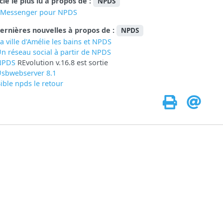
icle le plus lu à propos de :
NPDS
eMessenger pour NPDS
ernières nouvelles à propos de :
NPDS
a ville d'Amélie les bains et NPDS
n réseau social à partir de
NPDS
NPDS
REvolution v.16.8 est sortie
sbwebserver 8.1
ible npds le retour