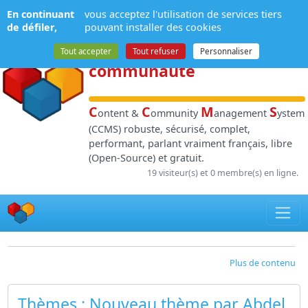
Panneau de gestion des cookies
En continuant
vous acceptez l'utilisation de services tiers
NPDS
:
Gestion de
de défiler,
pouvant installer des cookies
contenu
et de
Tout accepter
Tout refuser
Personnaliser
communauté
C
C
M
S
ontent &
ommunity
anagement
ystem
(CCMS) robuste, sécurisé, complet,
performant, parlant vraiment français, libre
(Open-Source) et gratuit.
19 visiteur(s) et 0 membre(s) en ligne.
Plus de contenu
Thèmes
: Nouveau thème par Abdel