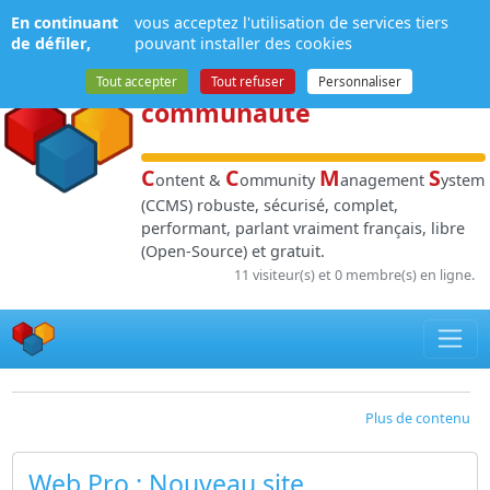
Panneau de gestion des cookies
En continuant
vous acceptez l'utilisation de services tiers
NPDS
:
Gestion de
de défiler,
pouvant installer des cookies
contenu
et de
Tout accepter
Tout refuser
Personnaliser
communauté
C
C
M
S
ontent &
ommunity
anagement
ystem
(CCMS) robuste, sécurisé, complet,
performant, parlant vraiment français, libre
(Open-Source) et gratuit.
11 visiteur(s) et 0 membre(s) en ligne.
Plus de contenu
Web Pro
: Nouveau site