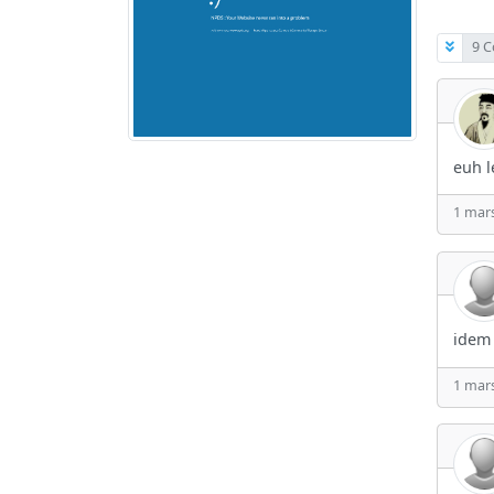
9 C
euh l
1 mars
idem 
1 mars