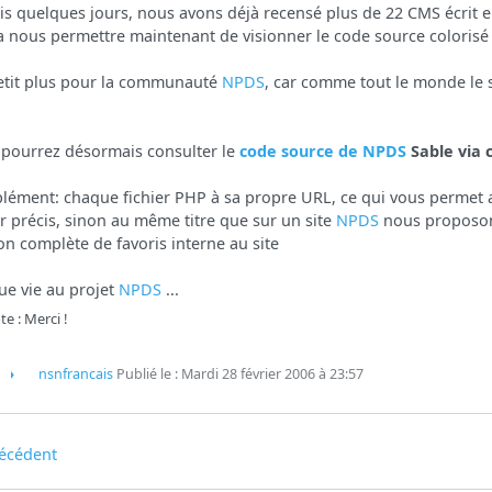
s quelques jours, nous avons déjà recensé plus de 22 CMS écrit e
a nous permettre maintenant de visionner le code source colorisé
etit plus pour la communauté
NPDS
, car comme tout le monde le s
pourrez désormais consulter le
code source de
NPDS
Sable via c
ément: chaque fichier PHP à sa propre URL, ce qui vous permet au
er précis, sinon au même titre que sur un site
NPDS
nous proposon
on complète de favoris interne au site
e vie au projet
NPDS
...
e : Merci !
nsnfrancais
Publié le : Mardi 28 février 2006 à 23:57
écédent