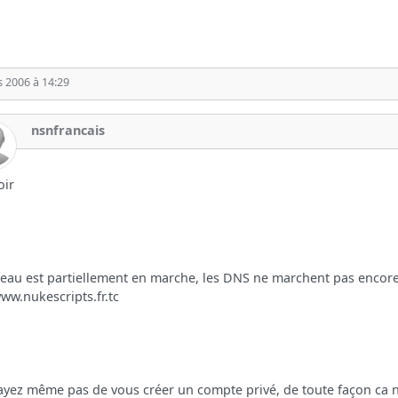
 2006 à 14:29
nsnfrancais
oir
seau est partiellement en marche, les DNS ne marchent pas encor
ww.nukescripts.fr.tc
ayez même pas de vous créer un compte privé, de toute façon ca ne 