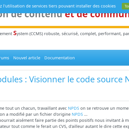
 l'utilisation de services tiers pouvant installer des cookies
To
on de contenu
et de commu
S
gement
ystem (CCMS) robuste, sécurisé, complet, performant, parl
rums
Nouvel article
Documentation
dules
: Visionner le code source
 tout un chacun, travaillant avec
NPDS
on se retrouve un momen
'on a modifié par un fichier d'origine
NPDS
...
pourrait aisément faire partie des points positifs nous invitant à 
ateur tout comme le ferait un CVS, d'ailleur autant le dire cette e