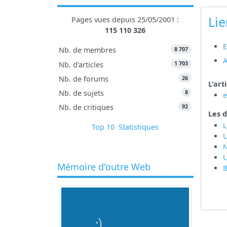
Lie
Pages vues depuis 25/05/2001 :
115 110 326
E
8 707
Nb. de membres
A
1 703
Nb. d'articles
26
Nb. de forums
L'art
8
Nb. de sujets
92
Nb. de critiques
Les d
L
Top 10
Statistiques
U
U
Mémoire d'outre Web
B