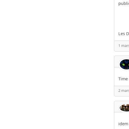
publi
Les D
1 mars
Time 
2 mars
idem 