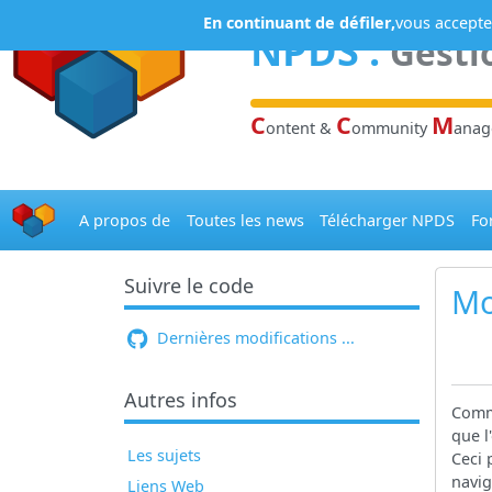
Panneau de gestion des cookies
En continuant de défiler,
vous acceptez
NPDS
:
Gesti
C
C
M
ontent &
ommunity
ana
A propos de
Toutes les news
Télécharger NPDS
Fo
Suivre le code
Mo
Dernières modifications ...
Autres infos
Comme
que l
Les sujets
Ceci 
navig
Liens Web