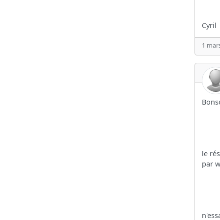
Cyril
1 mars
Bons
le ré
par w
n'ess