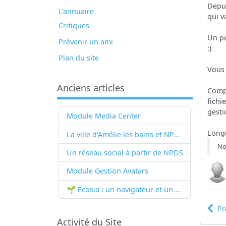
Depui
L'annuaire
qui v
Critiques
Un p
Prévenir un ami
:)
Plan du site
Vous 
Anciens articles
Compl
fichi
gesti
Module Media Center
Longu
La ville d'Amélie les bains et NPDS
Not
Un réseau social à partir de
NPDS
Module Gestion Avatars
🌱 Ecosia : un navigateur et un moteur de recherche qui plantent des arbres !...
Pr
Activité du Site