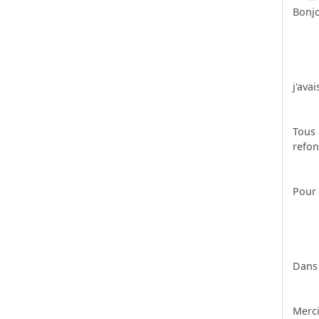
Bonjo
j'ava
Tous 
refon
Pour 
Dans 
Merci