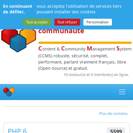
Panneau de gestion des cookies
En continuant
vous acceptez l'utilisation de services tiers
NPDS
:
Gestion de
de défiler,
pouvant installer des cookies
contenu
et de
Tout accepter
Tout refuser
Personnaliser
communauté
C
C
M
S
ontent &
ommunity
anagement
ystem
(CCMS) robuste, sécurisé, complet,
performant, parlant vraiment français, libre
(Open-Source) et gratuit.
10 visiteur(s) et 0 membre(s) en ligne.
Plus de contenu
PHP 6
5599