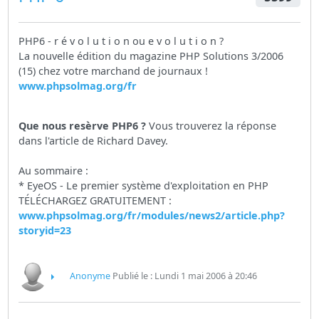
PHP6 - r é v o l u t i o n ou e v o l u t i o n ?
La nouvelle édition du magazine PHP Solutions 3/2006
(15) chez votre marchand de journaux !
www.phpsolmag.org/fr
Que nous resèrve PHP6 ?
Vous trouverez la réponse
dans l'article de Richard Davey.
Au sommaire :
* EyeOS - Le premier système d'exploitation en PHP
TÉLÉCHARGEZ GRATUITEMENT :
www.phpsolmag.org/fr/modules/news2/article.php?
storyid=23
Anonyme
Publié le : Lundi 1 mai 2006 à 20:46