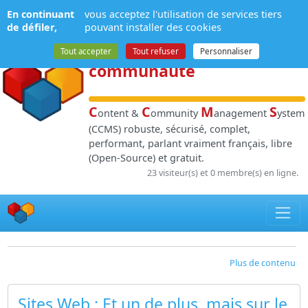
Panneau de gestion des cookies
En continuant
vous acceptez l'utilisation de services tiers
NPDS
:
Gestion de
de défiler,
pouvant installer des cookies
contenu
et de
Tout accepter
Tout refuser
Personnaliser
communauté
C
C
M
S
ontent &
ommunity
anagement
ystem
(CCMS) robuste, sécurisé, complet,
performant, parlant vraiment français, libre
(Open-Source) et gratuit.
23 visiteur(s) et 0 membre(s) en ligne.
Plus de contenu
Sites Web
: Et un de plus, mais sur le