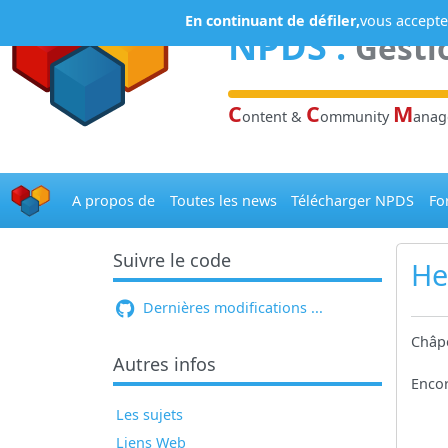
Panneau de gestion des cookies
En continuant de défiler,
vous acceptez
NPDS
:
Gesti
C
C
M
ontent &
ommunity
ana
A propos de
Toutes les news
Télécharger NPDS
Fo
Suivre le code
He
Dernières modifications ...
Châpe
Autres infos
Encor
Les sujets
Liens Web