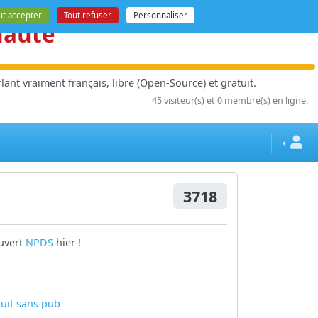
ut accepter
Tout refuser
Personnaliser
nauté
ant vraiment français, libre (Open-Source) et gratuit.
45 visiteur(s) et 0 membre(s) en ligne.
3718
ouvert
NPDS
hier !