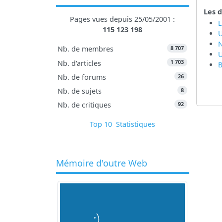
Les d
Pages vues depuis 25/05/2001 :
L
115 123 198
U
8 707
Nb. de membres
U
1 703
Nb. d'articles
B
26
Nb. de forums
8
Nb. de sujets
92
Nb. de critiques
Top 10
Statistiques
Mémoire d'outre Web