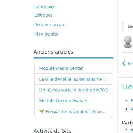
L'annuaire
Critiques
Prévenir un ami
Not
Plan du site
Anciens articles
Pr
Module Media Center
La ville d'Amélie les bains et NPDS
Lie
Un réseau social à partir de
NPDS
E
Module Gestion Avatars
A
🌱 Ecosia : un navigateur et un moteur de recherche qui plantent des arbres !...
L'art
Activité du Site