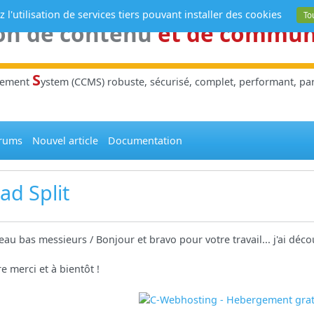
 l'utilisation de services tiers pouvant installer des cookies
To
on de contenu
et de commu
S
gement
ystem (CCMS) robuste, sécurisé, complet, performant, parl
rums
Nouvel article
Documentation
ad Split
au bas messieurs / Bonjour et bravo pour votre travail... j'ai déc
e merci et à bientôt !