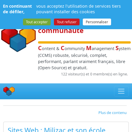
Panneau de gestion des cookies
En continuant
vous acceptez l'utilisation de services tiers
NPDS
:
Gestion de
de défiler,
pouvant installer des cookies
contenu
et de
Tout accepter
Tout refuser
Personnaliser
communauté
C
C
M
S
ontent &
ommunity
anagement
ystem
(CCMS) robuste, sécurisé, complet,
performant, parlant vraiment français, libre
(Open-Source) et gratuit.
122 visiteur(s) et 0 membre(s) en ligne.
Plus de contenu
Sites Web
: Milizac et son école