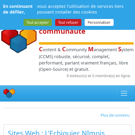
Panneau de gestion des cookies
En continuant
vous acceptez l'utilisation de services tiers
NPDS
:
Gestion de
de défiler,
pouvant installer des cookies
contenu
et de
Tout accepter
Tout refuser
Personnaliser
communauté
C
C
M
S
ontent &
ommunity
anagement
ystem
(CCMS) robuste, sécurisé, complet,
performant, parlant vraiment français, libre
(Open-Source) et gratuit.
9 visiteur(s) et 0 membre(s) en ligne.
Plus de contenu
Sites Web
: L'Echiquier Nîmois