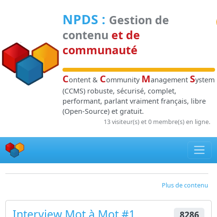
Panneau de gestion des cookies
NPDS
:
Gestion de
contenu
et de
communauté
C
C
M
S
ontent &
ommunity
anagement
ystem
(CCMS) robuste, sécurisé, complet,
performant, parlant vraiment français, libre
(Open-Source) et gratuit.
13 visiteur(s) et 0 membre(s) en ligne.
Plus de contenu
Interview Mot à Mot #1
8286