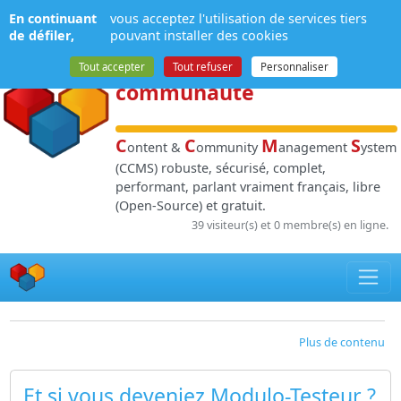
Panneau de gestion des cookies
En continuant
vous acceptez l'utilisation de services tiers
NPDS
:
Gestion de
de défiler,
pouvant installer des cookies
contenu
et de
Tout accepter
Tout refuser
Personnaliser
communauté
C
C
M
S
ontent &
ommunity
anagement
ystem
(CCMS) robuste, sécurisé, complet,
performant, parlant vraiment français, libre
(Open-Source) et gratuit.
39 visiteur(s) et 0 membre(s) en ligne.
Plus de contenu
Et si vous deveniez Modulo-Testeur ?