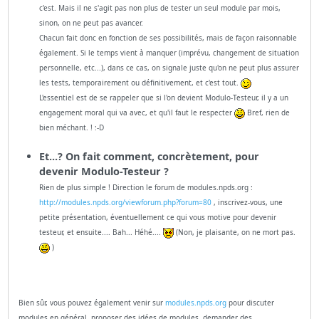
c'est. Mais il ne s'agit pas non plus de tester un seul module par mois,
sinon, on ne peut pas avancer.
Chacun fait donc en fonction de ses possibilités, mais de façon raisonnable
également. Si le temps vient à manquer (imprévu, changement de situation
personnelle, etc...), dans ce cas, on signale juste qu'on ne peut plus assurer
les tests, temporairement ou définitivement, et c'est tout.
L'essentiel est de se rappeler que si l'on devient Modulo-Testeur, il y a un
engagement moral qui va avec, et qu'il faut le respecter
Bref, rien de
bien méchant. ! :-D
Et...? On fait comment, concrètement, pour
devenir Modulo-Testeur ?
Rien de plus simple ! Direction le forum de modules.npds.org :
http://modules.npds.org/viewforum.php?forum=80
, inscrivez-vous, une
petite présentation, éventuellement ce qui vous motive pour devenir
testeur, et ensuite.... Bah... Héhé....
(Non, je plaisante, on ne mort pas.
)
Bien sûr, vous pouvez également venir sur
modules.npds.org
pour discuter
modules en général, proposer des idées de modules, demander des