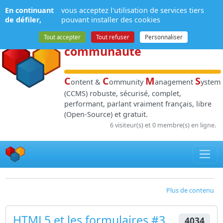
Panneau de gestion des cookies
En continuant
vous acceptez l'utilisation de services tiers
NPDS
:
Gestion de
de défiler,
pouvant installer des cookies
contenu
et de
Tout accepter
Tout refuser
Personnaliser
communauté
C
C
M
S
ontent &
ommunity
anagement
ystem
(CCMS) robuste, sécurisé, complet,
performant, parlant vraiment français, libre
(Open-Source) et gratuit.
6 visiteur(s) et 0 membre(s) en ligne.
Plus de contenu
HTML5 et les formulaires #3
4034