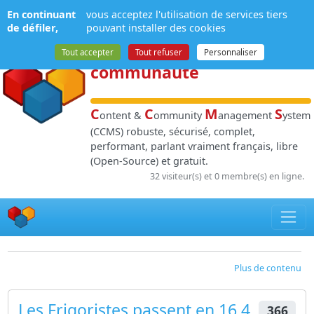
Panneau de gestion des cookies
En continuant
vous acceptez l'utilisation de services tiers
NPDS
:
Gestion de
de défiler,
pouvant installer des cookies
contenu
et de
Tout accepter
Tout refuser
Personnaliser
communauté
C
C
M
S
ontent &
ommunity
anagement
ystem
(CCMS) robuste, sécurisé, complet,
performant, parlant vraiment français, libre
(Open-Source) et gratuit.
32 visiteur(s) et 0 membre(s) en ligne.
Plus de contenu
Les Frigoristes passent en 16.4
366