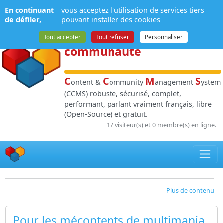
Panneau de gestion des cookies
En continuant
vous acceptez l'utilisation de services tiers
NPDS
:
Gestion de
de défiler,
pouvant installer des cookies
contenu
et de
Tout accepter
Tout refuser
Personnaliser
communauté
C
C
M
S
ontent &
ommunity
anagement
ystem
(CCMS) robuste, sécurisé, complet,
performant, parlant vraiment français, libre
(Open-Source) et gratuit.
17 visiteur(s) et 0 membre(s) en ligne.
Plus de contenu
Pour les mécontents de multimania