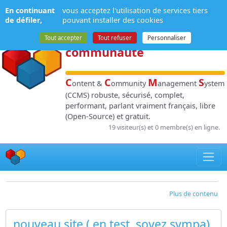
Panneau de gestion des cookies
En continuant
vous acceptez l'utilisation de services tiers
NPDS
:
Gestion de
de défiler,
pouvant installer des cookies
contenu
et de
Tout accepter
Tout refuser
Personnaliser
communauté
C
C
M
S
ontent &
ommunity
anagement
ystem
(CCMS) robuste, sécurisé, complet,
performant, parlant vraiment français, libre
(Open-Source) et gratuit.
19 visiteur(s) et 0 membre(s) en ligne.
Plus de contenu
nouveau site ( en test..soyez sympa)