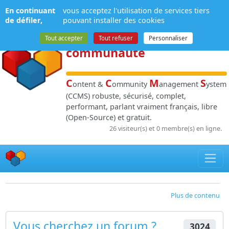
Panneau de gestion des cookies
En continuant
vous acceptez l'utilisation de services tiers
NPDS
:
Gestion de
de défiler,
pouvant installer des cookies
contenu
et de
Tout accepter
Tout refuser
Personnaliser
communauté
C
C
M
S
ontent &
ommunity
anagement
ystem
(CCMS) robuste, sécurisé, complet,
performant, parlant vraiment français, libre
(Open-Source) et gratuit.
26 visiteur(s) et 0 membre(s) en ligne.
Plus de contenu
Vous cherchez un forum ?
3024