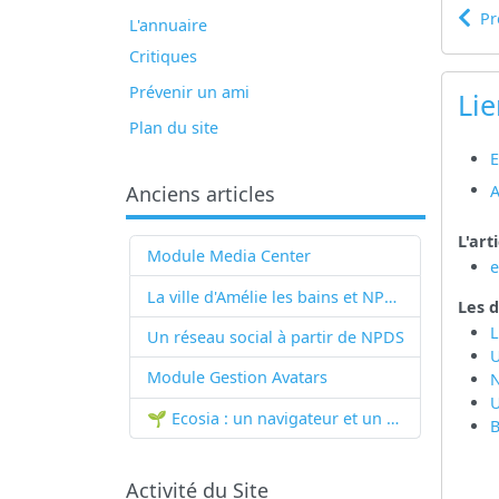
Pr
L'annuaire
Critiques
Prévenir un ami
Lie
Plan du site
E
A
Anciens articles
L'art
Module Media Center
La ville d'Amélie les bains et NPDS
Les d
L
Un réseau social à partir de
NPDS
U
Module Gestion Avatars
U
🌱 Ecosia : un navigateur et un moteur de recherche qui plantent des arbres !...
B
Activité du Site