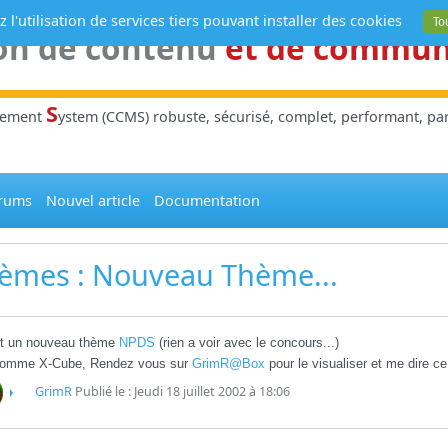
 l'utilisation de services tiers pouvant installer des cookies
To
on de contenu
et de commu
S
gement
ystem (CCMS) robuste, sécurisé, complet, performant, parl
rums
Nouvel article
Documentation
èmes
: Nouveau Thème...
ait un nouveau thème
NPDS
(rien a voir avec le concours...)
 nomme X-Cube, Rendez vous sur
GrimR@Box
pour le visualiser et me dire c
GrimR
Publié le : Jeudi 18 juillet 2002 à 18:06