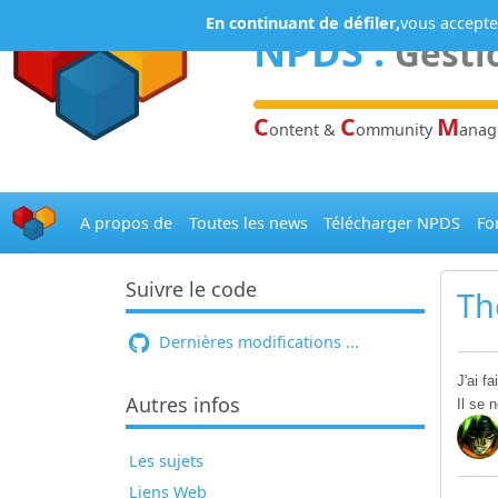
Panneau de gestion des cookies
En continuant de défiler,
vous acceptez
NPDS
:
Gesti
C
C
M
ontent &
ommunity
ana
A propos de
Toutes les news
Télécharger NPDS
Fo
Suivre le code
Th
Dernières modifications ...
J'ai f
Autres infos
Il se
Les sujets
Liens Web