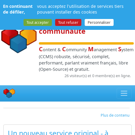
Panneau de gestion des cookies
En continuant
vous acceptez l'utilisation de services tiers
NPDS
:
Gestion de
de défiler,
pouvant installer des cookies
contenu
et de
Tout accepter
Tout refuser
Personnaliser
communauté
C
C
M
S
ontent &
ommunity
anagement
ystem
(CCMS) robuste, sécurisé, complet,
performant, parlant vraiment français, libre
(Open-Source) et gratuit.
26 visiteur(s) et 0 membre(s) en ligne.
Plus de contenu
Un nouveau service original - à