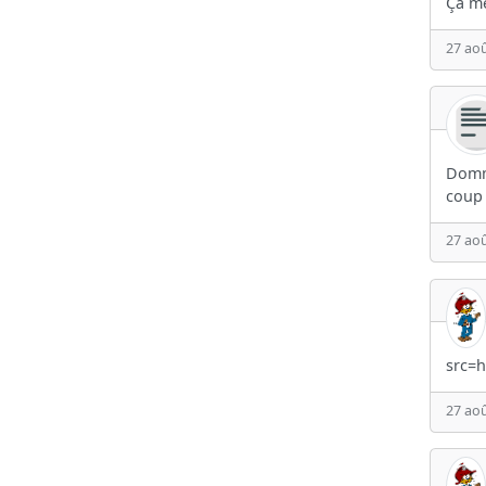
Ça mé
27 aoû
Domma
coup 
27 aoû
src=h
27 aoû