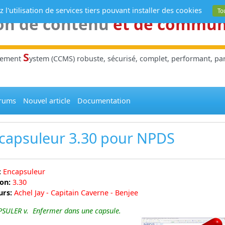
 l'utilisation de services tiers pouvant installer des cookies
To
on de contenu
et de commu
S
gement
ystem (CCMS) robuste, sécurisé, complet, performant, parl
rums
Nouvel article
Documentation
capsuleur 3.30 pour
NPDS
:
Encapsuleur
on:
3.30
urs:
Achel Jay - Capitain Caverne - Benjee
SULER v. Enfermer dans une capsule.