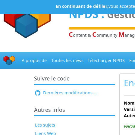
Panneau de gestion des cookies
En continuant de défiler,
vous acceptez
NPDS
:
Gesti
C
C
M
ontent &
ommunity
ana
A propos de
Toutes les news
Télécharger NPDS
Fo
Suivre le code
En
Dernières modifications ...
Nom
Autres infos
Versi
Aute
Les sujets
ENCAP
Liens Web