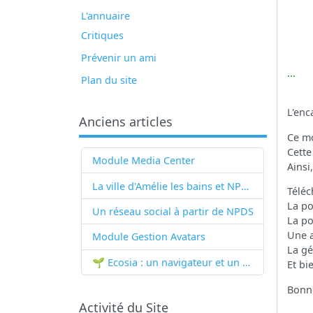
L'annuaire
Critiques
Prévenir un ami
...
Plan du site
L'enc
Anciens articles
Ce mo
Cette
Module Media Center
Ainsi
La ville d'Amélie les bains et NPDS
Téléc
La po
Un réseau social à partir de
NPDS
La po
Une a
Module Gestion Avatars
La gé
🌱 Ecosia : un navigateur et un moteur de recherche qui plantent des arbres !...
Et bi
Bonn
Activité du Site