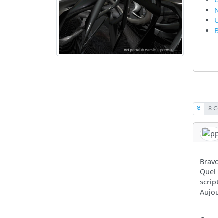
U
B
8 C
Bravo
Quel 
script
Aujou