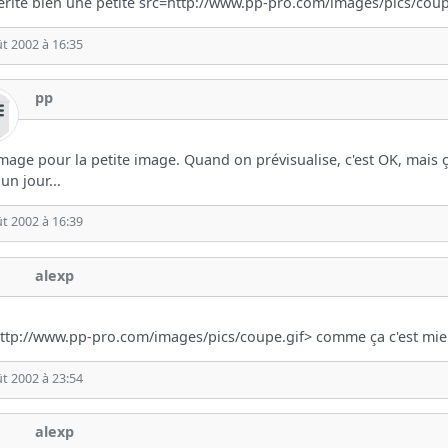
rite bien une petite src=http://www.pp-pro.com/images/pics/coup
t 2002 à 16:35
pp
ge pour la petite image. Quand on prévisualise, c'est OK, mais 
un jour...
t 2002 à 16:39
alexp
ttp://www.pp-pro.com/images/pics/coupe.gif> comme ça c'est mieux
t 2002 à 23:54
alexp