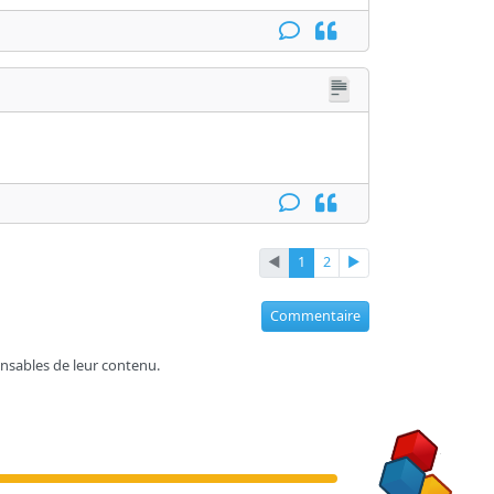
◄
1
2
►
Commentaire
nsables de leur contenu.