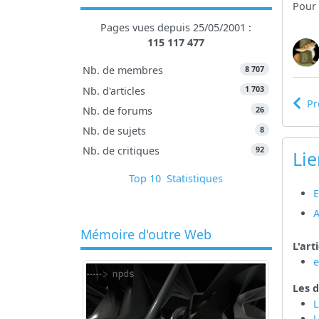
Pour 
Pages vues depuis 25/05/2001 :
115 117 477
8 707
Nb. de membres
1 703
Nb. d'articles
Pr
26
Nb. de forums
8
Nb. de sujets
92
Nb. de critiques
Lie
Top 10
Statistiques
E
A
Mémoire d'outre Web
L'art
Les d
L
U