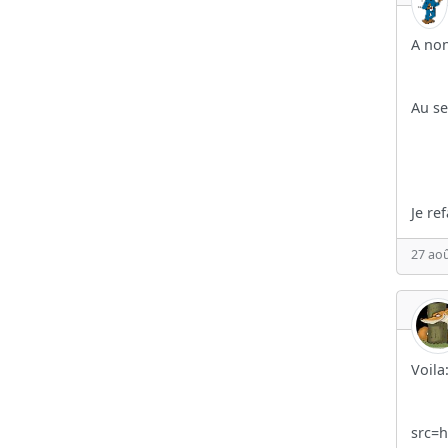
A non
Au se
Je re
27 aoû
Voila
src=h