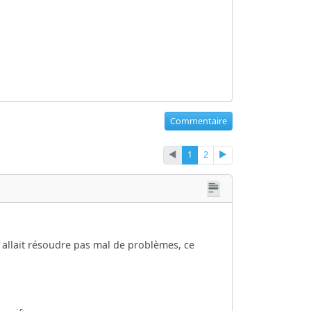
Commentaire
◄
1
2
►
 allait résoudre pas mal de problèmes, ce