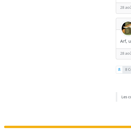
28 aoû
Arf, 
28 aoû
8 C
Les c