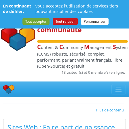
Panneau de gestion des cookies
En continuant
vous acceptez l'utilisation de services tiers
NPDS
:
Gestion de
de défiler,
pouvant installer des cookies
contenu
et de
Tout accepter
Tout refuser
Personnaliser
communauté
C
C
M
S
ontent &
ommunity
anagement
ystem
(CCMS) robuste, sécurisé, complet,
performant, parlant vraiment français, libre
(Open-Source) et gratuit.
18 visiteur(s) et 0 membre(s) en ligne.
Plus de contenu
Sites Web
: Faire part de naissance