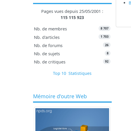
B
Pages vues depuis 25/05/2001 :
115 115 923
8 707
Nb. de membres
1 703
Nb. d'articles
26
Nb. de forums
8
Nb. de sujets
92
Nb. de critiques
Top 10
Statistiques
Mémoire d'outre Web