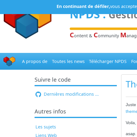
Panneau de gestion des cookies
En continuant de défiler,
vous acceptez
NPDS
:
Gesti
C
C
M
ontent &
ommunity
ana
A propos de
Toutes les news
Télécharger NPDS
Fo
Suivre le code
Th
Dernières modifications ...
Juste
Autres infos
them
Voila
Les sujets
asap.
Liens Web