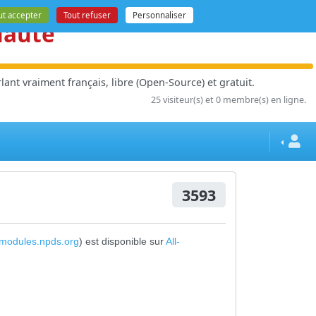
ut accepter
Tout refuser
Personnaliser
nauté
ant vraiment français, libre (Open-Source) et gratuit.
25 visiteur(s) et 0 membre(s) en ligne.
3593
modules.npds.org
) est disponible sur
All-