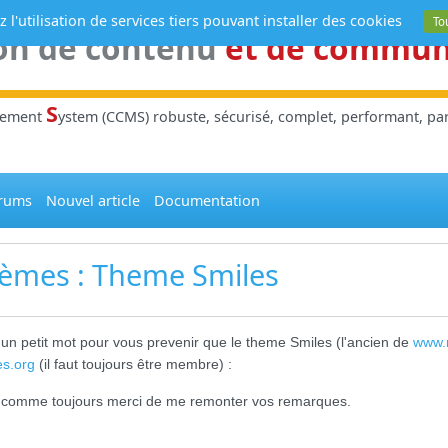
 l'utilisation de services tiers pouvant installer des cookies
To
on de contenu
et de commu
S
gement
ystem (CCMS) robuste, sécurisé, complet, performant, parl
rums
Nouvel article
Documentation
èmes
: Theme Smiles
 un petit mot pour vous prevenir que le theme Smiles (l'ancien de
www.
es.org
(il faut toujours être membre) :
, comme toujours merci de me remonter vos remarques.