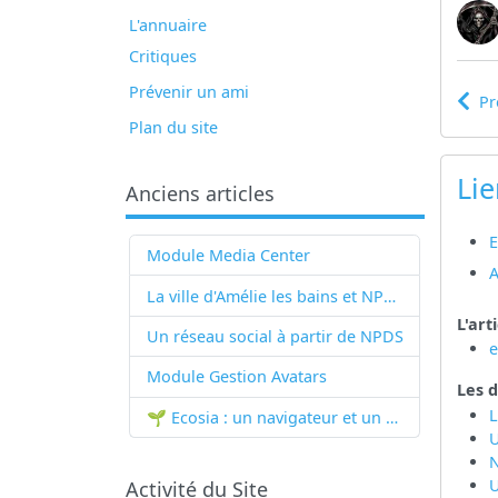
L'annuaire
Critiques
Prévenir un ami
Pr
Plan du site
Lie
Anciens articles
E
Module Media Center
A
La ville d'Amélie les bains et NPDS
L'art
Un réseau social à partir de
NPDS
Module Gestion Avatars
Les d
L
🌱 Ecosia : un navigateur et un moteur de recherche qui plantent des arbres !...
U
U
Activité du Site