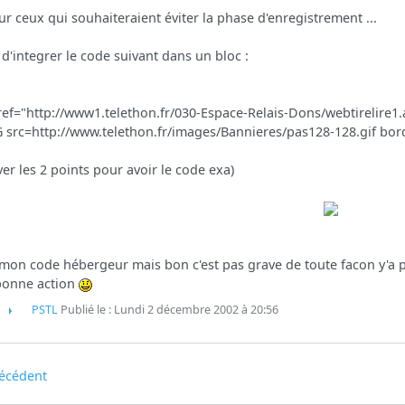
ur ceux qui souhaiteraient éviter la phase d'enregistrement ...
t d'integrer le code suivant dans un bloc :
ref="http://www1.telethon.fr/030-Espace-Relais-Dons/webtirelire
 src=http://www.telethon.fr/images/Bannieres/pas128-128.gif bor
ver les 2 points pour avoir le code exa)
 mon code hébergeur mais bon c'est pas grave de toute facon y'a pas
bonne action
PSTL
Publié le : Lundi 2 décembre 2002 à 20:56
écédent