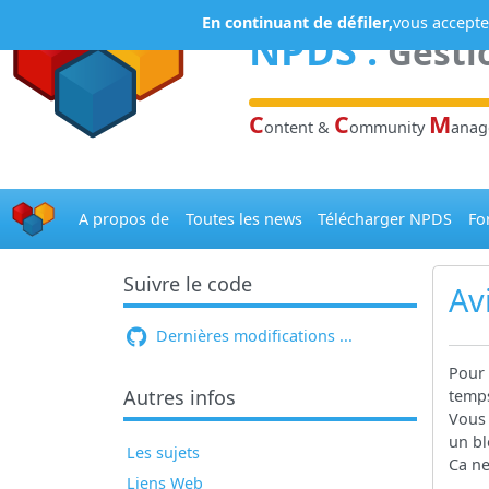
Panneau de gestion des cookies
En continuant de défiler,
vous acceptez
NPDS
:
Gesti
C
C
M
ontent &
ommunity
ana
A propos de
Toutes les news
Télécharger NPDS
Fo
Suivre le code
Av
Dernières modifications ...
Pour 
Autres infos
temp
Vous 
un bl
Les sujets
Ca ne
Liens Web