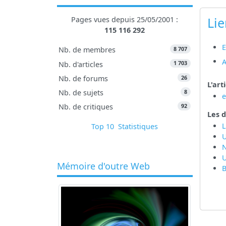
Lie
Pages vues depuis 25/05/2001 :
115 116 292
E
8 707
Nb. de membres
A
1 703
Nb. d'articles
26
Nb. de forums
L'art
8
Nb. de sujets
92
Nb. de critiques
Les d
L
Top 10
Statistiques
U
U
Mémoire d'outre Web
B