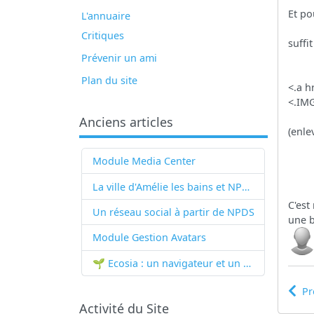
Et po
L'annuaire
Critiques
suffi
Prévenir un ami
Plan du site
<.a h
<.IMG
Anciens articles
(enle
Module Media Center
La ville d'Amélie les bains et NPDS
C'est
Un réseau social à partir de
NPDS
une 
Module Gestion Avatars
🌱 Ecosia : un navigateur et un moteur de recherche qui plantent des arbres !...
Pr
Activité du Site