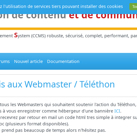
 l'utilisation de services tiers pouvant installer des cookies
To
on de contenu
et de commu
S
gement
ystem (CCMS) robuste, sécurisé, complet, performant, parl
rums
Nouvel article
Documentation
is aux Webmaster / Téléthon
tous les Webmasters qui souhaitent soutenir l'action du Téléthon
s à vous enregistrer comme hébergeur d'une bannière
ICI
.
recevrez par retour en mail un code html tres simple à integrer
oc (plusieurs format disponibles).
 prend pas beaucoup de temps alors n'hésitez pas.