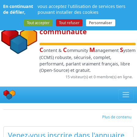
Panneau de gestion des cookies
En continuant
vous acceptez l'utilisation de services tiers
NPDS
:
Gestion de
de défiler,
pouvant installer des cookies
contenu
et de
Tout accepter
Tout refuser
Personnaliser
communauté
C
C
M
S
ontent &
ommunity
anagement
ystem
(CCMS) robuste, sécurisé, complet,
performant, parlant vraiment français, libre
(Open-Source) et gratuit.
15 visiteur(s) et 0 membre(s) en ligne.
Plus de contenu
Venez-vous inscrire dans l'annuaire