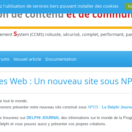
 l'utilisation de services tiers pouvant installer des cookies
To
on de contenu
et de commu
S
gement
ystem (CCMS) robuste, sécurisé, complet, performant, parl
rums
Nouvel article
Documentation
tes Web
: Un nouveau site sous
N
r tout le monde,
enons présenter notre nouveau site construit sous
NPDS
:
Le Delphi Journ
s trouverez sur
DELPHI JOURNAL
des informations sur le monde de la Progr
Delphi et vous pouvez aussi y présenter vos propres créations.