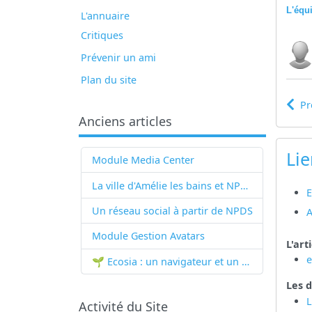
L'équ
L'annuaire
Critiques
Prévenir un ami
Plan du site
Pr
Anciens articles
Lie
Module Media Center
La ville d'Amélie les bains et NPDS
E
Un réseau social à partir de
NPDS
A
Module Gestion Avatars
L'art
🌱 Ecosia : un navigateur et un moteur de recherche qui plantent des arbres !...
Les d
L
Activité du Site