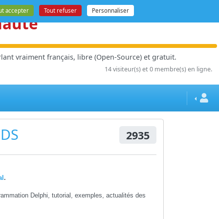
ut accepter
Tout refuser
Personnaliser
nauté
ant vraiment français, libre (Open-Source) et gratuit.
14 visiteur(s) et 0 membre(s) en ligne.
PDS
2935
al
.
ammation Delphi, tutorial, exemples, actualités des