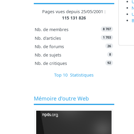
U
Pages vues depuis 25/05/2001 :
U
115 131 826
B
8 707
Nb. de membres
1 703
Nb. d'articles
26
Nb. de forums
8
Nb. de sujets
92
Nb. de critiques
Top 10
Statistiques
Mémoire d'outre Web