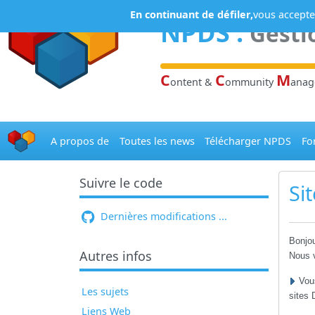
Panneau de gestion des cookies
En continuant de défiler,
vous acceptez
NPDS
:
Gesti
C
C
M
ontent &
ommunity
ana
A propos de
Toutes les news
Télécharger NPDS
Fo
Suivre le code
Si
Dernières modifications ...
Bonjou
Autres infos
Nous v
Vou
Les sujets
sites 
Liens Web