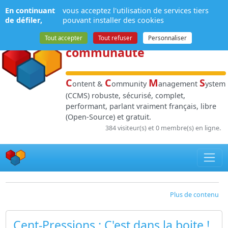
Panneau de gestion des cookies
En continuant
vous acceptez l'utilisation de services tiers
NPDS
:
Gestion de
de défiler,
pouvant installer des cookies
contenu
et de
Tout accepter
Tout refuser
Personnaliser
communauté
C
C
M
S
ontent &
ommunity
anagement
ystem
(CCMS) robuste, sécurisé, complet,
performant, parlant vraiment français, libre
(Open-Source) et gratuit.
384 visiteur(s) et 0 membre(s) en ligne.
Plus de contenu
Cent-Pressions : C'est dans la boite !