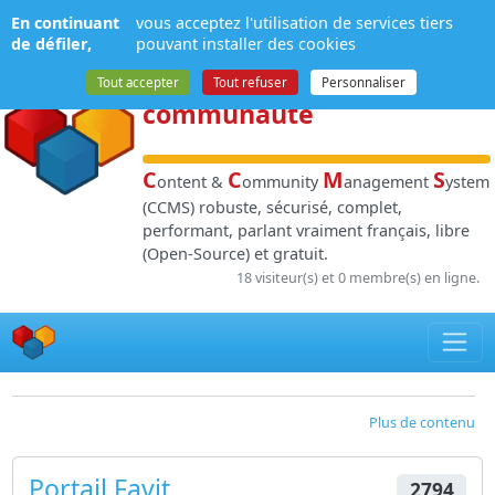
Panneau de gestion des cookies
En continuant
vous acceptez l'utilisation de services tiers
NPDS
:
Gestion de
de défiler,
pouvant installer des cookies
contenu
et de
Tout accepter
Tout refuser
Personnaliser
communauté
C
C
M
S
ontent &
ommunity
anagement
ystem
(CCMS) robuste, sécurisé, complet,
performant, parlant vraiment français, libre
(Open-Source) et gratuit.
18 visiteur(s) et 0 membre(s) en ligne.
Plus de contenu
Portail Favit
2794