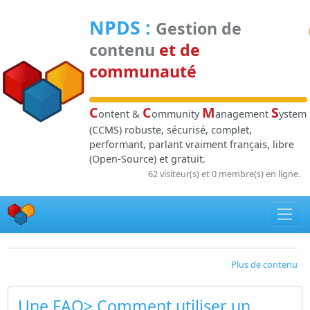
Panneau de gestion des cookies
NPDS
:
Gestion de
contenu
et de
communauté
C
C
M
S
ontent &
ommunity
anagement
ystem
(CCMS) robuste, sécurisé, complet,
performant, parlant vraiment français, libre
(Open-Source) et gratuit.
62 visiteur(s) et 0 membre(s) en ligne.
Plus de contenu
Une FAQ> Comment utiliser un