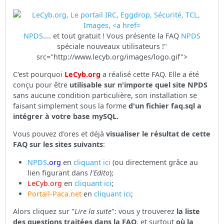
NPDS
.... et tout gratuit ! Vous présente la FAQ
NPDS
spéciale nouveaux utilisateurs !"
src="http://www.lecyb.org/images/logo.gif">
C'est pourquoi
LeCyb.org
a réalisé cette FAQ. Elle a été
conçu pour être
utilisable sur n'importe quel site NPDS
sans aucune condition particulière, son installation se
faisant simplement sous la forme
d'un fichier faq.sql a
intégrer à votre base mySQL.
Vous pouvez d'ores et déjà
visualiser le résultat de cette
FAQ
sur les sites suivants
:
NPDS
.org
en
cliquant ici
(ou directement grâce au
lien figurant dans
l'Edito
);
LeCyb.org
en
cliquant ici
;
Portail-Paca.net
en
cliquant ici
;
Alors cliquez sur "
Lire la suite
": vous y trouverez
la liste
des questions traitées dans la FAQ
, et surtout
où la