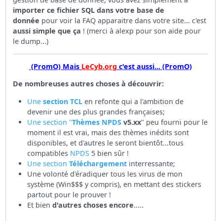
importer ce fichier SQL dans votre base de
donnée
pour voir la FAQ apparaitre dans votre site... c'est
aussi simple que ça
! (merci à alexp pour son aide pour
le dump...)
(PromO) Mais
LeCyb.org
c'est aussi... (PromO)
De nombreuses autres choses à découvrir:
Une
section TCL
en refonte qui a l'ambition de
devenir une des plus grandes françaises;
Une section "
Thèmes
NPDS
v5.xx
" peu fourni pour le
moment il est vrai, mais des thèmes inédits sont
disponibles, et d'autres le seront bientôt...tous
compatibles
NPDS
5 bien sûr !
Une section
Téléchargement
interressante;
Une volonté d'éradiquer tous les virus de mon
système (Win$$$ y compris), en mettant des stickers
partout pour le prouver !
Et bien
d'autres choses encore
.....