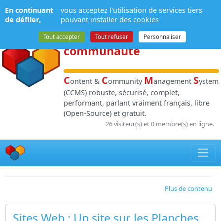
Panneau de gestion des cookies
En continuant
vous acceptez l'utilisation de services tiers
NPDS
:
Gestion de
de défiler,
pouvant installer des cookies
contenu
et de
Tout accepter
Tout refuser
Personnaliser
communauté
C
C
M
S
ontent &
ommunity
anagement
ystem
(CCMS) robuste, sécurisé, complet,
performant, parlant vraiment français, libre
(Open-Source) et gratuit.
26 visiteur(s) et 0 membre(s) en ligne.
Plus de contenu
Sites Web
: Un site sur les Planches..