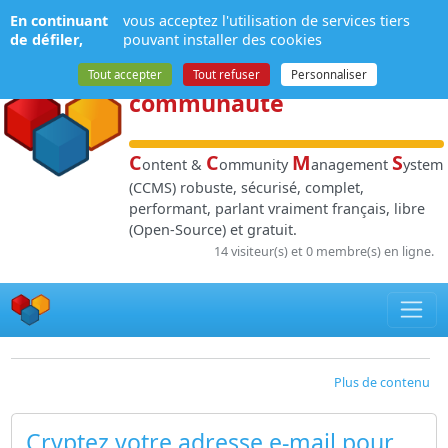
Panneau de gestion des cookies
En continuant
vous acceptez l'utilisation de services tiers
NPDS
:
Gestion de
de défiler,
pouvant installer des cookies
contenu
et de
Tout accepter
Tout refuser
Personnaliser
communauté
C
C
M
S
ontent &
ommunity
anagement
ystem
(CCMS) robuste, sécurisé, complet,
performant, parlant vraiment français, libre
(Open-Source) et gratuit.
14 visiteur(s) et 0 membre(s) en ligne.
Plus de contenu
Cryptez votre adresse e-mail pour