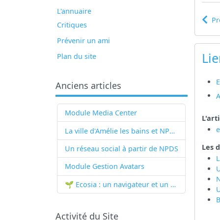
L'annuaire
Pr
Critiques
Prévenir un ami
Lie
Plan du site
E
Anciens articles
A
Module Media Center
L'art
La ville d'Amélie les bains et NPDS
Les d
Un réseau social à partir de
NPDS
L
Module Gestion Avatars
U
🌱 Ecosia : un navigateur et un moteur de recherche qui plantent des arbres !...
U
B
Activité du Site