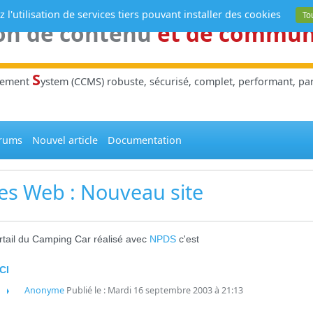
 l'utilisation de services tiers pouvant installer des cookies
To
on de contenu
et de commu
S
gement
ystem (CCMS) robuste, sécurisé, complet, performant, parl
rums
Nouvel article
Documentation
tes Web
: Nouveau site
rtail du Camping Car réalisé avec
NPDS
c'est
ICI
Anonyme
Publié le : Mardi 16 septembre 2003 à 21:13