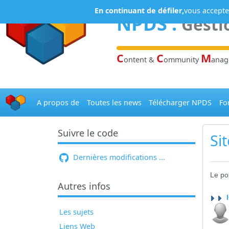
Panneau de gestion des cookies
En continuant de défiler,
vous acceptez
NPDS
:
Gesti
C
C
M
ontent &
ommunity
ana
A propos de
Toutes les news
Télécharger NPDS
Fo
Suivre le code
Si
Dernières modifications ...
Le po
Autres infos
Les sujets
Liens Web