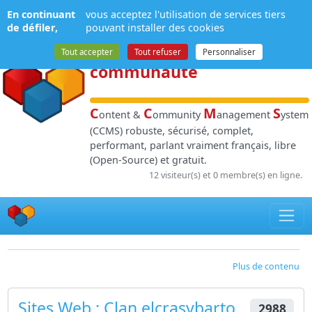
Panneau de gestion des cookies
En continuant
vous acceptez l'utilisation de services tiers
NPDS
:
Gestion de
de défiler,
pouvant installer des cookies
contenu
et de
Tout accepter
Tout refuser
Personnaliser
communauté
C
C
M
S
ontent &
ommunity
anagement
ystem
(CCMS) robuste, sécurisé, complet,
performant, parlant vraiment français, libre
(Open-Source) et gratuit.
12 visiteur(s) et 0 membre(s) en ligne.
Plus de contenu
Sites Web
: Clan elcrasybarto
2988