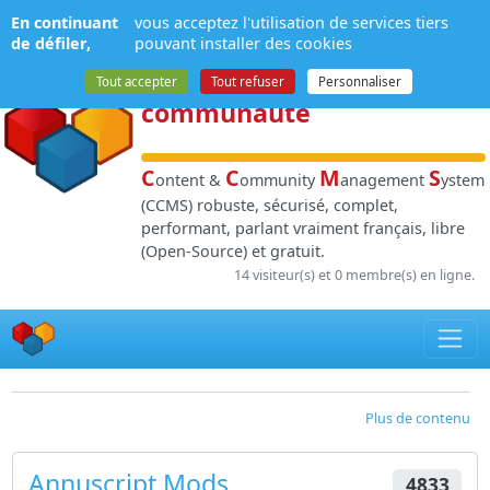
Panneau de gestion des cookies
En continuant
vous acceptez l'utilisation de services tiers
NPDS
:
Gestion de
de défiler,
pouvant installer des cookies
contenu
et de
Tout accepter
Tout refuser
Personnaliser
communauté
C
C
M
S
ontent &
ommunity
anagement
ystem
(CCMS) robuste, sécurisé, complet,
performant, parlant vraiment français, libre
(Open-Source) et gratuit.
14 visiteur(s) et 0 membre(s) en ligne.
Plus de contenu
Annuscript Mods
4833