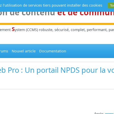
 l'utilisation de services tiers pouvant installer des cookies
To
on de contenu
et de commu
S
gement
ystem (CCMS) robuste, sécurisé, complet, performant, parl
rums
Nouvel article
Documentation
b Pro
: Un portail
NPDS
pour la v
Après
www.