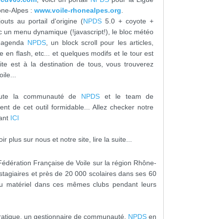
ône-Alpes :
www.voile-rhonealpes.org
.
outs au portail d'origine (
NPDS
5.0 + coyote +
c un menu dynamique (!javascript!), le bloc météo
l'agenda
NPDS
, un block scroll pour les articles,
 en flash, etc... et quelques modifs et le tour est
site est à la destination de tous, vous trouverez
oile...
oute la communauté de
NPDS
et le team de
nt de cet outil formidable... Allez checker notre
uant
ICI
r plus sur nous et notre site, lire la suite...
Fédération Française de Voile sur la région Rhône-
stagiaires et près de 20 000 scolaires dans ses 60
 du matériel dans ces mêmes clubs pendant leurs
t, pratique, un gestionnaire de communauté.
NPDS
en