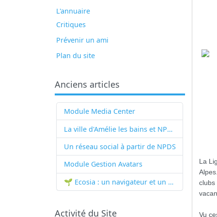
L'annuaire
Critiques
Prévenir un ami
Plan du site
Anciens articles
Module Media Center
La ville d'Amélie les bains et NPDS
Un réseau social à partir de
NPDS
La Li
Module Gestion Avatars
Alpes
🌱 Ecosia : un navigateur et un moteur de recherche qui plantent des arbres !...
clubs
vacan
Activité du Site
Vu ce