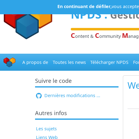
Panneau de gestion des cookies
En continuant de défiler,
vous acceptez
NPDS
:
Gesti
C
C
M
ontent &
ommunity
ana
A propos de
Toutes les news
Télécharger NPDS
Fo
Suivre le code
We
Dernières modifications ...
Autres infos
Les sujets
Liens Web