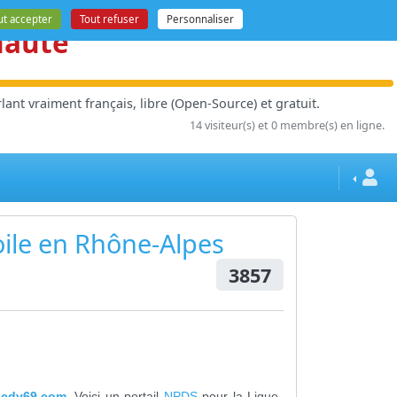
ut accepter
Tout refuser
Personnaliser
nauté
ant vraiment français, libre (Open-Source) et gratuit.
14 visiteur(s) et 0 membre(s) en ligne.
oile en Rhône-Alpes
3857
cdv69.com
, Voici un portail
NPDS
pour la Ligue