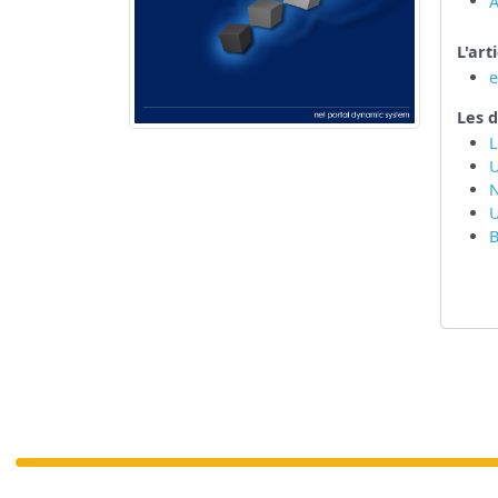
A
L'art
Les d
L
U
U
B