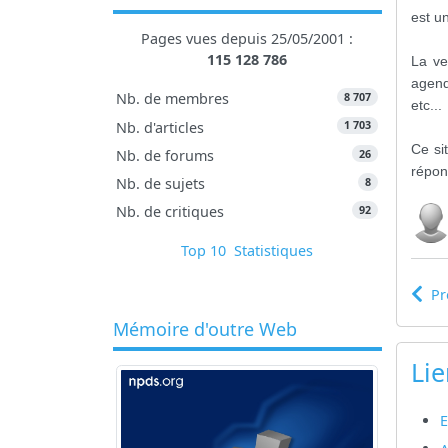
est u
Pages vues depuis 25/05/2001 :
115 128 786
La ve
agen
8 707
Nb. de membres
etc...
1 703
Nb. d'articles
Ce si
26
Nb. de forums
répon
8
Nb. de sujets
92
Nb. de critiques
Top 10
Statistiques
Pr
Mémoire d'outre Web
Lie
E