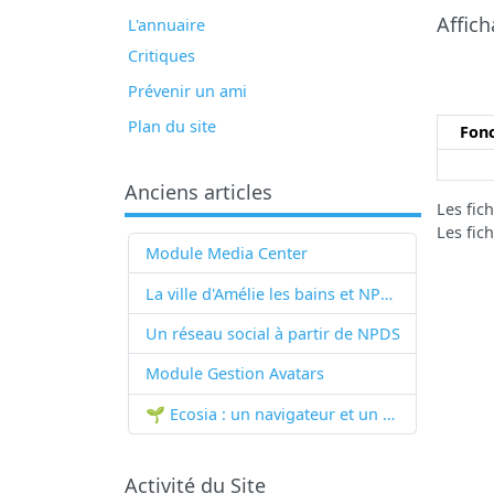
Affich
L'annuaire
Critiques
Prévenir un ami
Plan du site
Fonc
Anciens articles
Les fic
Les fic
Module Media Center
La ville d'Amélie les bains et NPDS
Un réseau social à partir de
NPDS
Module Gestion Avatars
🌱 Ecosia : un navigateur et un moteur de recherche qui plantent des arbres !...
Activité du Site