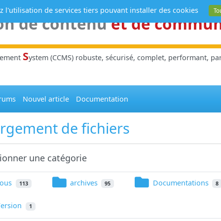
 l'utilisation de services tiers pouvant installer des cookies
To
on de contenu
et de commu
S
gement
ystem (CCMS) robuste, sécurisé, complet, performant, parl
rums
Nouvel article
Documentation
rgement de fichiers
tionner une catégorie
Tous
archives
Documentations
113
95
8
ersion
1