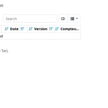
on
Date
Version
Compteur
nd
 Tar).