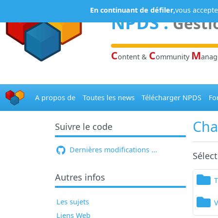
Panneau de gestion des cookies
En continuant de défiler,
vous acceptez
NPDS
:
Gesti
C
C
M
ontent &
ommunity
ana
A propos de
Toutes les news
Télécharger NPDS
Fo
Cha
Suivre le code
Dernières modifications ...
Sélec
Autres infos
Les sujets
V
Liens Web