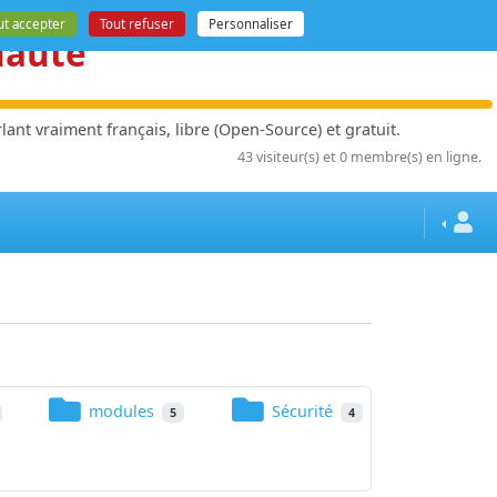
ut accepter
Tout refuser
Personnaliser
nauté
ant vraiment français, libre (Open-Source) et gratuit.
43 visiteur(s) et 0 membre(s) en ligne.
modules
Sécurité
5
4