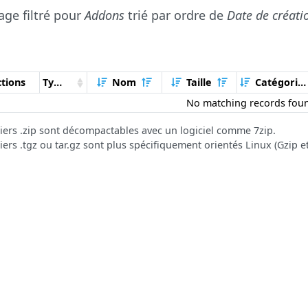
age filtré pour
Addons
trié par ordre de
Date de créati
tions
Type
Nom
Taille
Catégorie
No matching records fou
hiers .zip sont décompactables avec un logiciel comme 7zip.
hiers .tgz ou tar.gz sont plus spécifiquement orientés Linux (Gzip et