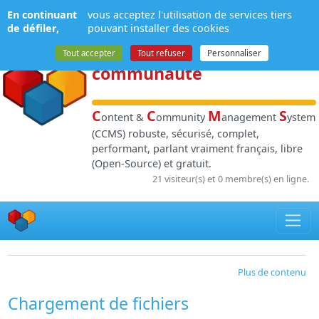
Panneau de gestion des cookies
En continuant
vous acceptez l'utilisation de services tiers
NPDS
:
Gestion de
de défiler,
pouvant installer des cookies
contenu
et de
Tout accepter
Tout refuser
Personnaliser
communauté
C
C
M
S
ontent &
ommunity
anagement
ystem
(CCMS) robuste, sécurisé, complet,
performant, parlant vraiment français, libre
(Open-Source) et gratuit.
21 visiteur(s) et 0 membre(s) en ligne.
Plus de contenu
Chargement de fichiers