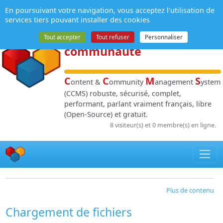
Panneau de gestion des cookies
En poursuivant votre navigation, vous acceptez l'utilisation de
NPDS
:
Gestion de
services tiers pouvant installer des cookies
contenu
et de
Tout accepter
Tout refuser
Personnaliser
communauté
C
C
M
S
ontent &
ommunity
anagement
ystem
(CCMS) robuste, sécurisé, complet,
performant, parlant vraiment français, libre
(Open-Source) et gratuit.
8 visiteur(s) et 0 membre(s) en ligne.
Plus de contenu
Chargement de fichiers