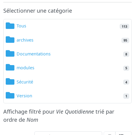
Sélectionner une catégorie
Tous
113
archives
95
Documentations
8
modules
5
Sécurité
4
Version
1
Affichage filtré pour
Vie Quotidienne
trié par
ordre de
Nom