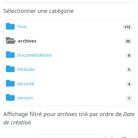
Sélectionner une catégorie
Tous
113
archives
95
Documentations
8
modules
5
Sécurité
4
Version
1
Affichage filtré pour
archives
trié par ordre de
Date
de création