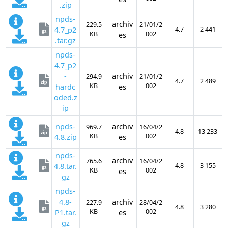
.zip
npds-
archiv
229.5
21/01/2
4.7_p2
4.7
2 441
gz
KB
002
es
.tar.gz
npds-
4.7_p2
-
archiv
294.9
21/01/2
4.7
2 489
zip
KB
002
hardc
es
oded.z
ip
npds-
archiv
969.7
16/04/2
4.8
13 233
zip
KB
002
4.8.zip
es
npds-
archiv
765.6
16/04/2
4.8.tar.
4.8
3 155
gz
KB
002
es
gz
npds-
4.8-
archiv
227.9
28/04/2
4.8
3 280
gz
KB
002
P1.tar.
es
gz