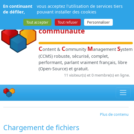
Panneau de gestion des cookies
En continuant
vous acceptez l'utilisation de services tiers
NPDS
:
Gestion de
de défiler,
pouvant installer des cookies
contenu
et de
Tout accepter
Tout refuser
Personnaliser
communauté
C
C
M
S
ontent &
ommunity
anagement
ystem
(CCMS) robuste, sécurisé, complet,
performant, parlant vraiment français, libre
(Open-Source) et gratuit.
11 visiteur(s) et 0 membre(s) en ligne.
Plus de contenu
Chargement de fichiers