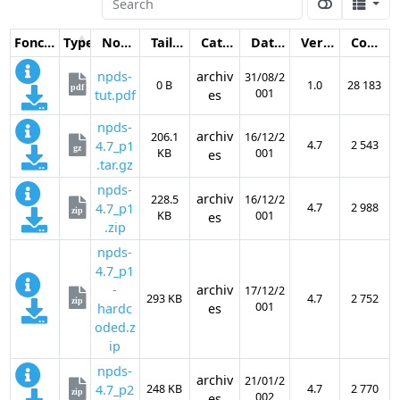
Fonctions
Type
Nom
Taille
Catégorie
Date
Version
Compteur
npds-
archiv
31/08/2
0 B
1.0
28 183
pdf
001
tut.pdf
es
npds-
archiv
206.1
16/12/2
4.7_p1
4.7
2 543
gz
KB
001
es
.tar.gz
npds-
archiv
228.5
16/12/2
4.7_p1
4.7
2 988
zip
KB
001
es
.zip
npds-
4.7_p1
-
archiv
17/12/2
293 KB
4.7
2 752
zip
001
hardc
es
oded.z
ip
npds-
archiv
21/01/2
4.7_p2
248 KB
4.7
2 770
zip
002
es