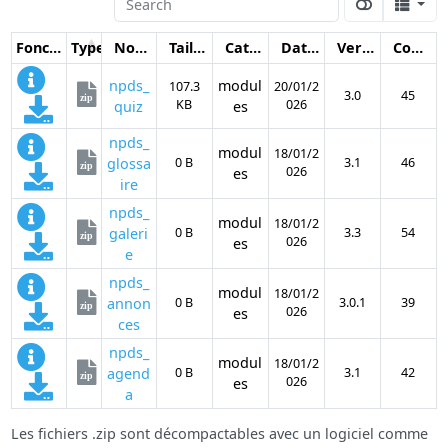
Fonctions
Type
Nom
Taille
Catégorie
Date
Version
Compteur
npds_
modul
107.3
20/01/2
3.0
45
zip
KB
026
quiz
es
npds_
modul
18/01/2
glossa
0 B
3.1
46
zip
026
es
ire
npds_
modul
18/01/2
galeri
0 B
3.3
54
zip
026
es
e
npds_
modul
18/01/2
annon
0 B
3.0.1
39
zip
026
es
ces
npds_
modul
18/01/2
agend
0 B
3.1
42
zip
026
es
a
Les fichiers .zip sont décompactables avec un logiciel comme