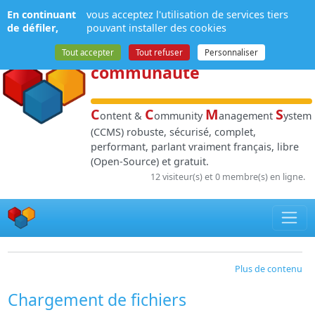
Panneau de gestion des cookies
En continuant
vous acceptez l'utilisation de services tiers
NPDS
:
Gestion de
de défiler,
pouvant installer des cookies
contenu
et de
Tout accepter
Tout refuser
Personnaliser
communauté
C
C
M
S
ontent &
ommunity
anagement
ystem
(CCMS) robuste, sécurisé, complet,
performant, parlant vraiment français, libre
(Open-Source) et gratuit.
12 visiteur(s) et 0 membre(s) en ligne.
Plus de contenu
Chargement de fichiers