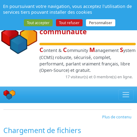
Panneau de gestion des cookies
En poursuivant votre navigation, vous acceptez l'utilisation de
NPDS
:
Gestion de
services tiers pouvant installer des cookies
contenu
et de
Tout accepter
Tout refuser
Personnaliser
communauté
C
C
M
S
ontent &
ommunity
anagement
ystem
(CCMS) robuste, sécurisé, complet,
performant, parlant vraiment français, libre
(Open-Source) et gratuit.
17 visiteur(s) et 0 membre(s) en ligne.
Plus de contenu
Chargement de fichiers