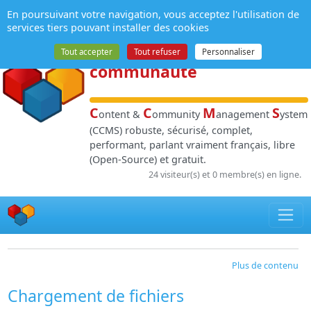
Panneau de gestion des cookies
En poursuivant votre navigation, vous acceptez l'utilisation de
NPDS
:
Gestion de
services tiers pouvant installer des cookies
contenu
et de
Tout accepter
Tout refuser
Personnaliser
communauté
C
C
M
S
ontent &
ommunity
anagement
ystem
(CCMS) robuste, sécurisé, complet,
performant, parlant vraiment français, libre
(Open-Source) et gratuit.
24 visiteur(s) et 0 membre(s) en ligne.
Plus de contenu
Chargement de fichiers