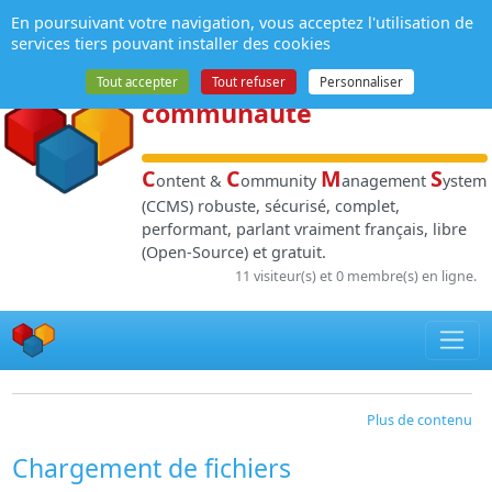
Panneau de gestion des cookies
En poursuivant votre navigation, vous acceptez l'utilisation de
NPDS
:
Gestion de
services tiers pouvant installer des cookies
contenu
et de
Tout accepter
Tout refuser
Personnaliser
communauté
C
C
M
S
ontent &
ommunity
anagement
ystem
(CCMS) robuste, sécurisé, complet,
performant, parlant vraiment français, libre
(Open-Source) et gratuit.
11 visiteur(s) et 0 membre(s) en ligne.
Plus de contenu
Chargement de fichiers