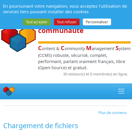
Panneau de gestion des cookies
En poursuivant votre navigation, vous acceptez l'utilisation de
NPDS
:
Gestion de
services tiers pouvant installer des cookies
contenu
et de
Tout accepter
Tout refuser
Personnaliser
communauté
C
C
M
S
ontent &
ommunity
anagement
ystem
(CCMS) robuste, sécurisé, complet,
performant, parlant vraiment français, libre
(Open-Source) et gratuit.
30 visiteur(s) et 0 membre(s) en ligne.
Plus de contenu
Chargement de fichiers