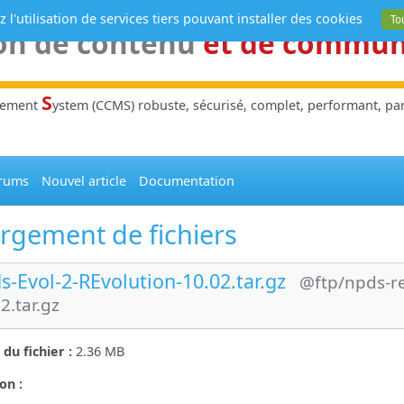
 l'utilisation de services tiers pouvant installer des cookies
To
on de contenu
et de commu
S
gement
ystem (CCMS) robuste, sécurisé, complet, performant, parl
rums
Nouvel article
Documentation
rgement de fichiers
s-Evol-2-REvolution-10.02.tar.gz
@ftp/npds-re
2.tar.gz
e du fichier :
2.36 MB
on :