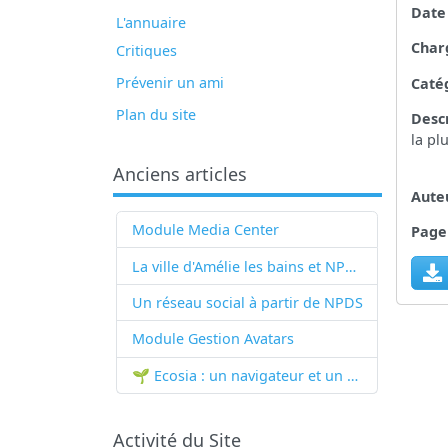
Date
L'annuaire
Char
Critiques
Prévenir un ami
Catég
Plan du site
Descr
la pl
Anciens articles
Auteu
Module Media Center
Page 
La ville d'Amélie les bains et NPDS
Un réseau social à partir de
NPDS
Module Gestion Avatars
🌱 Ecosia : un navigateur et un moteur de recherche qui plantent des arbres !...
Activité du Site