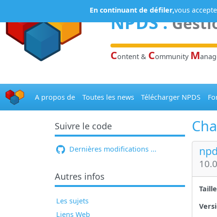
Panneau de gestion des cookies
En continuant de défiler,
vous acceptez
NPDS
:
Gesti
C
C
M
ontent &
ommunity
ana
A propos de
Toutes les news
Télécharger NPDS
Fo
Cha
Suivre le code
npd
Dernières modifications ...
10.0
Autres infos
Taill
Les sujets
Versi
Liens Web