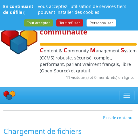
Panneau de gestion des cookies
En continuant
vous acceptez l'utilisation de services tiers
NPDS
:
Gestion de
de défiler,
pouvant installer des cookies
contenu
et de
Tout accepter
Tout refuser
Personnaliser
communauté
C
C
M
S
ontent &
ommunity
anagement
ystem
(CCMS) robuste, sécurisé, complet,
performant, parlant vraiment français, libre
(Open-Source) et gratuit.
11 visiteur(s) et 0 membre(s) en ligne.
Plus de contenu
Chargement de fichiers