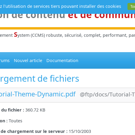
 l'utilisation de services tiers pouvant installer des cookies
To
on de contenu
et de commu
S
gement
ystem (CCMS) robuste, sécurisé, complet, performant, parl
rums
Nouvel article
Documentation
rgement de fichiers
orial-Theme-Dynamic.pdf
@ftp/docs/Tutorial
e du fichier :
360.72 KB
on :
Toutes
 de chargement sur le serveur :
15/10/2003