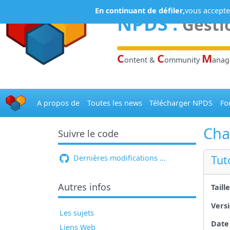
Panneau de gestion des cookies
En continuant de défiler,
vous acceptez
NPDS
:
Gesti
C
C
M
ontent &
ommunity
ana
A propos de
Toutes les news
Télécharger NPDS
Fo
Cha
Suivre le code
Tut
Dernières modifications ...
Autres infos
Taill
Versi
Les sujets
Date
Liens Web