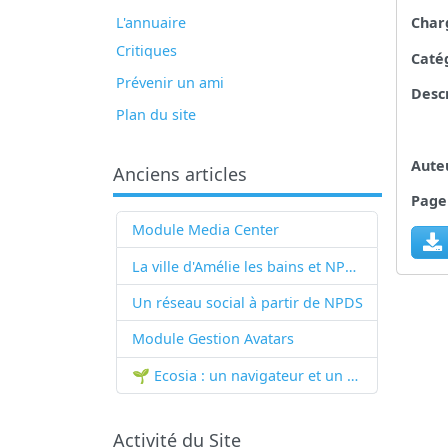
L'annuaire
Char
Critiques
Catég
Prévenir un ami
Descr
Plan du site
Auteu
Anciens articles
Page 
Module Media Center
La ville d'Amélie les bains et NPDS
Un réseau social à partir de
NPDS
Module Gestion Avatars
🌱 Ecosia : un navigateur et un moteur de recherche qui plantent des arbres !...
Activité du Site