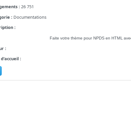
gements :
26 751
orie :
Documentations
iption :
Faite votre thème pour NPDS en HTML av
r :
d'accueil :