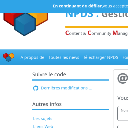
Panneau de gestion des cookies
En continuant de défiler,
vous acceptez
NPDS
:
Gesti
C
C
M
ontent &
ommunity
ana
A propos de
Toutes les news
Télécharger NPDS
Fo
Suivre le code
Dernières modifications ...
Vous
Autres infos
Nom
Les sujets
Liens Web