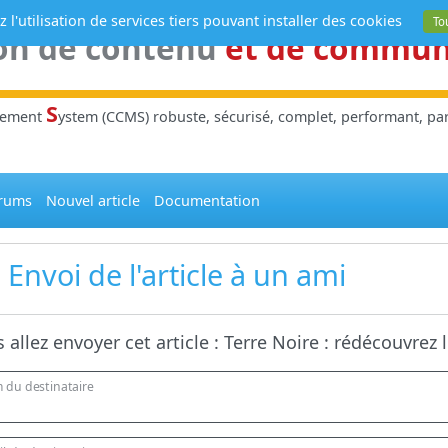
 l'utilisation de services tiers pouvant installer des cookies
To
on de contenu
et de commu
S
gement
ystem (CCMS) robuste, sécurisé, complet, performant, parl
rums
Nouvel article
Documentation
Envoi de l'article à un ami
 allez envoyer cet article :
Terre Noire : rédécouvrez
 du destinataire